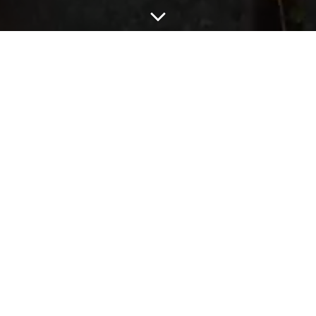
UNCATEGORIZED
Welcome to WordPress. This is your first post.
Edit or delete it, then start writing!
-
Kadath
septembre 30, 2025
No tags
ONE RESPONSE
A WordPress Commenter
septembre 30, 2025 à 5:55 pm
Hi, this is a comment.
To get started with moderating, editing, and